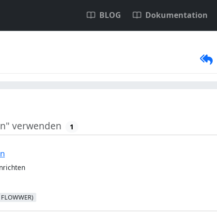
BLOG
Dokumentation
in" verwenden
1
en
nrichten
to FLOWWER)