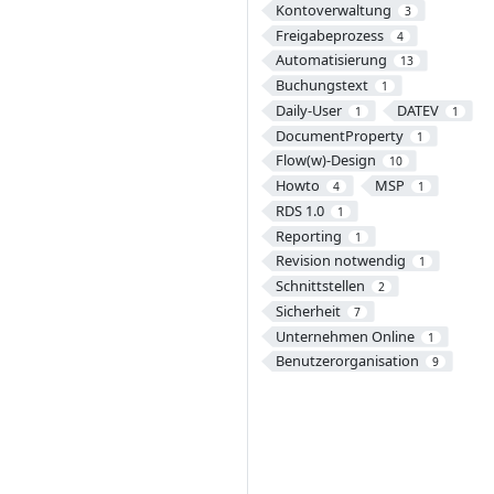
Kontoverwaltung
3
Freigabeprozess
4
Automatisierung
13
Buchungstext
1
Daily-User
DATEV
1
1
DocumentProperty
1
Flow(w)-Design
10
Howto
MSP
4
1
RDS 1.0
1
Reporting
1
Revision notwendig
1
Schnittstellen
2
Sicherheit
7
Unternehmen Online
1
Benutzerorganisation
9