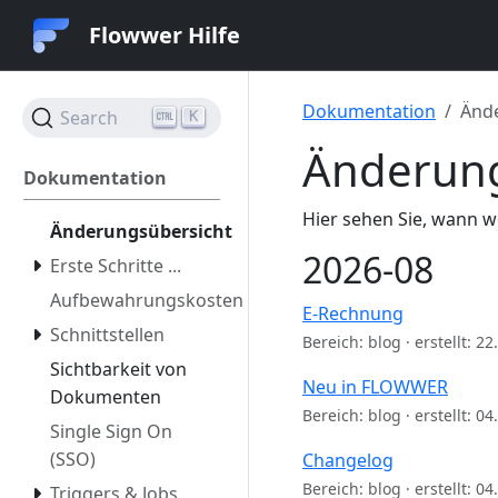
Flowwer Hilfe
Dokumentation
Änd
Search
K
Änderung
Dokumentation
Hier sehen Sie, wann w
Änderungsübersicht
2026-08
Erste Schritte ...
Aufbewahrungskosten
E-Rechnung
Schnittstellen
Bereich: blog · erstellt: 2
Sichtbarkeit von
Neu in FLOWWER
Dokumenten
Bereich: blog · erstellt: 0
Single Sign On
(SSO)
Changelog
Bereich: blog · erstellt: 0
Triggers & Jobs