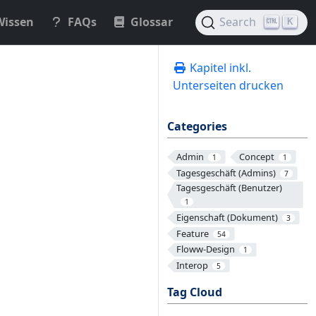
Wissen
FAQs
Glossar
Search
K
Kapitel inkl.
Unterseiten drucken
Categories
Admin
Concept
1
1
Tagesgeschäft (Admins)
7
Tagesgeschäft (Benutzer)
1
Eigenschaft (Dokument)
3
Feature
54
Floww-Design
1
Interop
5
Tag Cloud