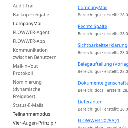
Audit-Trail
CompanyMail
Backup-Freigabe
Bereich: gui · erstellt: 28
CompanyMail
Rechte Spalte
FLOWWER-Agent
Bereich: gui · erstellt: 28
FLOWWER-App
Sichtbarkeitserklärung
Kommunikation
Bereich: gui · erstellt: 28
zwischen Benutzern
Belegaufteilung (Vorla
Mail-in-/out
Bereich: gui · erstellt: 28
Protokoll
Nominierung
Dokumenteigenschaft
(dynamische
Bereich: docs · erstellt: 2
Freigeber)
Lieferanten
Status-E-Mails
Bereich: gui · erstellt: 28
Teilnahmemodus
FLOWWER 2025/Q1
Vier-Augen-Prinzip /
Bereich: blog · erstellt: 0