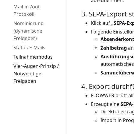
aufzunehmen.
Mail-in-/out
3. SEPA-Export s
Protokoll
Klick auf
„SEPA-Ex
Nominierung
(dynamische
Folgende Einstellu
Freigeber)
Absenderkon
Status-E-Mails
Zahlbetrag
an
Ausführungs
Teilnahmemodus
automatisches
Vier-Augen-Prinzip /
Sammelüberw
Notwendige
Freigaben
4. Export durch
FLOWWER prüft all
Erzeugt eine
SEPA-
Direktübertra
Import in Pro