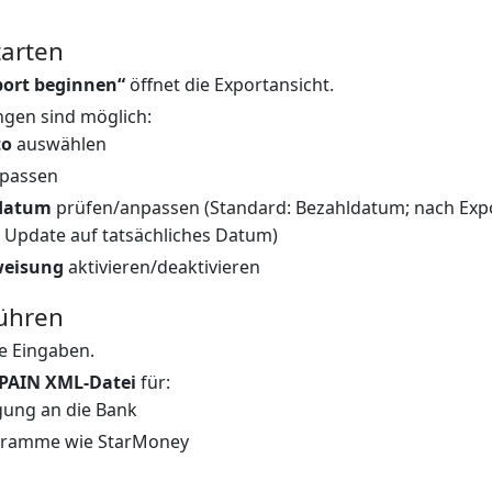
tarten
port beginnen“
öffnet die Exportansicht.
ngen sind möglich:
to
auswählen
passen
datum
prüfen/anpassen (Standard: Bezahldatum; nach Expo
 Update auf tatsächliches Datum)
eisung
aktivieren/deaktivieren
führen
e Eingaben.
PAIN XML-Datei
für:
gung an die Bank
gramme wie StarMoney