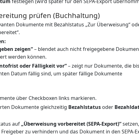
atum
festlegen (wird später für den SEPA-Export übernomm
ereitung prüfen (Buchhaltung)
elevanten Dokumente mit Bezahlstatus „Zur Überweisung“ od
reitet“.
en:
geben zeigen“
– blendet auch nicht freigegebene Dokumen
tiert werden können.
tofrist oder Fälligkeit vor“
– zeigt nur Dokumente, die bi
ten Datum fällig sind, um später fällige Dokumente
ente über Checkboxen links markieren.
erten Dokumente gleichzeitig
Bezahlstatus
oder
Bezahlda
tatus auf
„Überweisung vorbereitet (SEPA-Export)“
setzen
Freigeber zu verhindern und das Dokument in den SEPA-E