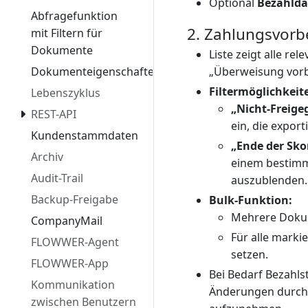
Optional
Bezahld
Abfragefunktion
2. Zahlungsvorb
mit Filtern für
Dokumente
Liste zeigt alle r
Dokumenteigenschaften
„Überweisung vorbe
Filtermöglichkeit
Lebenszyklus
„Nicht-Freige
REST-API
ein, die expor
Kundenstammdaten
„Ende der Skon
Archiv
einem bestimm
Audit-Trail
auszublenden.
Backup-Freigabe
Bulk-Funktion:
Mehrere Dokum
CompanyMail
Für alle marki
FLOWWER-Agent
setzen.
FLOWWER-App
Bei Bedarf Bezahls
Kommunikation
Änderungen durch 
zwischen Benutzern