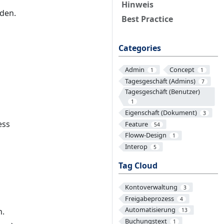
Hinweis
rden.
Best Practice
Categories
Admin
Concept
1
1
Tagesgeschäft (Admins)
7
Tagesgeschäft (Benutzer)
1
Eigenschaft (Dokument)
3
ess
Feature
54
Floww-Design
1
Interop
5
Tag Cloud
Kontoverwaltung
3
Freigabeprozess
4
Automatisierung
n.
13
Buchungstext
1