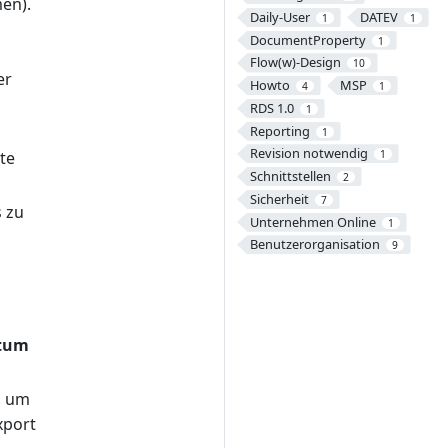
en).
Daily-User
DATEV
1
1
DocumentProperty
1
Flow(w)-Design
10
er
Howto
MSP
4
1
RDS 1.0
1
Reporting
1
Revision notwendig
1
te
Schnittstellen
2
Sicherheit
7
s zu
Unternehmen Online
1
Benutzerorganisation
9
tum
, um
xport