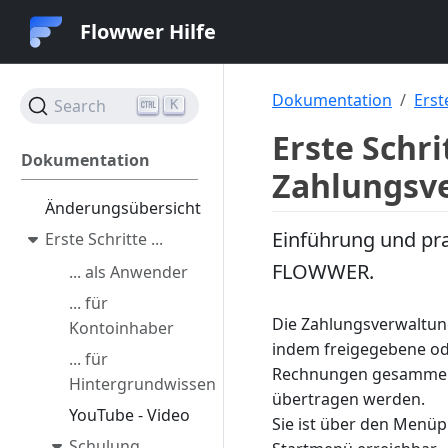
Flowwer Hilfe
Dokumentation
Erste
Search
K
Erste Schri
Dokumentation
Zahlungsve
Änderungsübersicht
Einführung und pra
Erste Schritte ...
FLOWWER.
... als Anwender
... für
Die Zahlungsverwaltun
Kontoinhaber
indem freigegebene od
... für
Rechnungen gesammelt
Hintergrundwissen
übertragen werden.
YouTube - Video
Sie ist über den Menü
Schulung