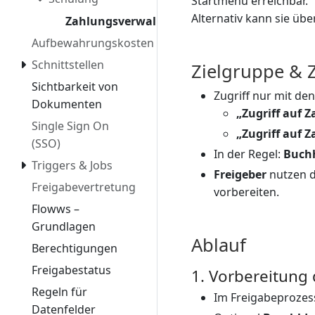
Startmenü erreichbar.
Alternativ kann sie üb
Zahlungsverwaltung
Aufbewahrungskosten
Schnittstellen
Zielgruppe & Z
Sichtbarkeit von
Zugriff nur mit de
Dokumenten
„Zugriff auf 
Single Sign On
„Zugriff auf
(SSO)
In der Regel:
Buch
Triggers & Jobs
Freigeber
nutzen d
Freigabevertretung
vorbereiten.
Flowws –
Grundlagen
Ablauf
Berechtigungen
Freigabestatus
1. Vorbereitung
Regeln für
Im Freigabeproze
Datenfelder