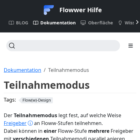
Flowwer Hilfe
BLOG
Dokumentation
Oberfläche
Wisse
Dokumentation
Teilnahmemodus
Teilnahmemodus
Tags:
Flow(w)-Design
Der
Teilnahmemodus
legt fest, auf welche Weise
Freigeber
an Floww-Stufen teilnehmen.
Dabei können in
einer
Floww-Stufe
mehrere
Freigeber
mit
verschiedenen
Teilnahmemodi parallel agieren.