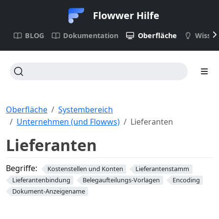
Flowwer Hilfe
BLOG
Dokumentation
Oberfläche
Wisse
Oberfläche
Systembereich
Unternehmen (und Flowws)
Lieferanten
Lieferanten
Begriffe:
Kostenstellen und Konten
Lieferantenstamm
Lieferantenbindung
Belegaufteilungs-Vorlagen
Encoding
Dokument-Anzeigename